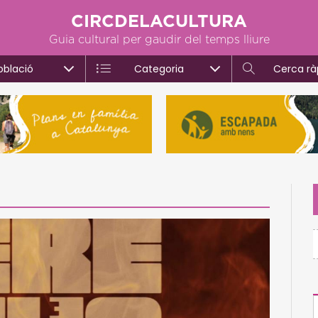
CIRCDELACULTURA
Guia cultural per gaudir del temps lliure
oblació
Categoria
Cerca rà