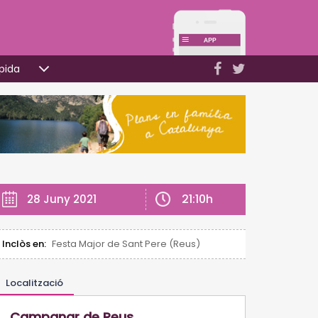
pida
21:10h
28 Juny 2021
Inclòs en:
Festa Major de Sant Pere (Reus)
Localització
Campanar de Reus