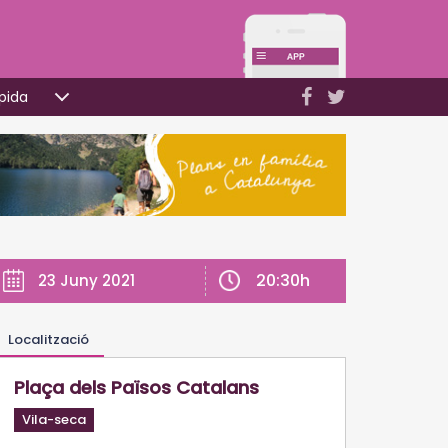
pida
20:30h
23 Juny 2021
Localització
Plaça dels Països Catalans
Vila-seca