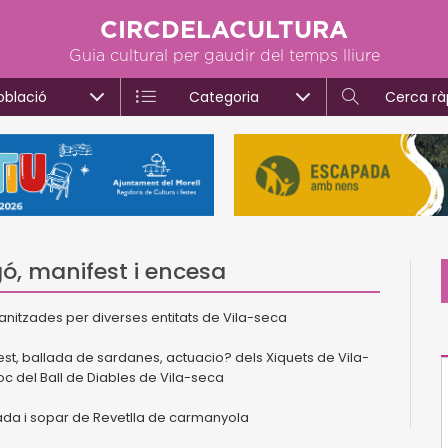
CIRCDELACULTURA
Guia cultural per gaudir del temps lliure
oblació
Categoria
Cerca rà
ó, manifest i encesa
anitzades per diverses entitats de Vila-seca
fest, ballada de sardanes, actuacio? dels Xiquets de Vila-
c del Ball de Diables de Vila-seca
rrada i sopar de Revetlla de carmanyola