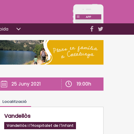
pida
19:00h
25 Juny 2021
Localització
Vandellòs
Vandellòs i l'Hospitalet de l'Infant