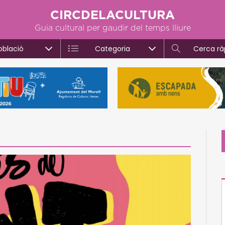
CIRCDELACULTURA
Guia cultural per gaudir del temps lliure
oblació
Categoria
Cerca rà