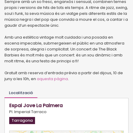
Sempre amb un so fresc, enganxós i sensual, combinen temes
propis i versions de hits de tots els temps. A ritme de jazz, swing,
soul i funk, la seva música és un viatge pels diferents estils de la
música negra i del pop que convida a moure el cos, a cantar i a
gaudir d’un espectacle únic.
Amb una estètica vintage molt cuidada i una posada en
escena impecable, submergeixen el públic en una atmosfera
de sorpresa, alegria i complicitat. Un concert de The Black
Barbies és molt més que un concert: és un xou dinàmic i amb
molt ritme, és una festa de principi a fi!
Gratuït amb reserva d’entrada prèvia a partir del dijous, 10 de
juny a les 10h, en
aquesta pàgina
.
Localització
Espai Jove La Palmera
Pl. Imperial Tarraco
Tarragona