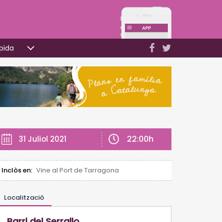
pida
22:00h
31 Juliol 2021
Inclòs en:
Vine al Port de Tarragona
Localització
Barri del Serrallo