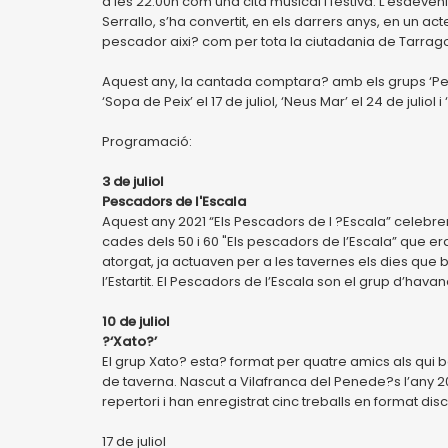
a les 22:00h com una cita musical i festiva. L’esdev
Serrallo, s’ha convertit, en els darrers anys, en un ac
pescador aixi? com per tota la ciutadania de Tarrag
Aquest any, la cantada comptara? amb els grups ‘Pescado
‘Sopa de Peix’ el 17 de juliol, ‘Neus Mar’ el 24 de juliol 
Programació:
3 de juliol
Pescadors de l'Escala
Aquest any 2021 “Els Pescadors de l ?Escala” celebren 
cades dels 50 i 60 "Els pescadors de l’Escala” que er
atorgat, ja actuaven per a les tavernes els dies que 
l’Estartit. El Pescadors de l’Escala son el grup d’hav
10 de juliol
?‘Xato?’
El grup Xato? esta? format per quatre amics als qui b
de taverna. Nascut a Vilafranca del Penede?s l’any 20
repertori i han enregistrat cinc treballs en format disc,
17 de juliol