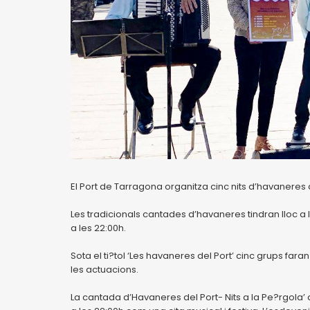
El Port de Tarragona organitza cinc nits d’havaneres am
Les tradicionals cantades d’havaneres tindran lloc a l
a les 22:00h.
Sota el ti?tol ‘Les havaneres del Port’ cinc grups far
les actuacions.
La cantada d’Havaneres del Port- Nits a la Pe?rgola’ 