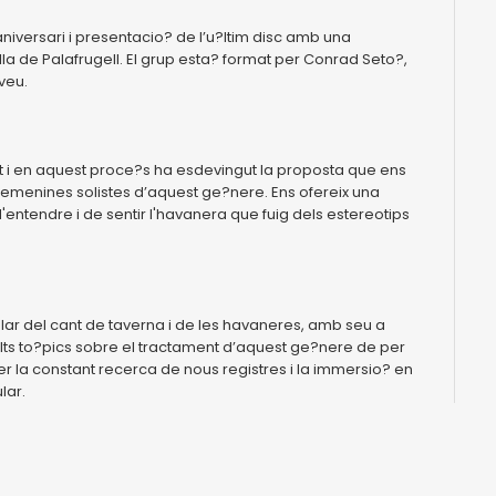
 aniversari i presentacio? de l’u?ltim disc amb una
a de Palafrugell. El grup esta? format per Conrad Seto?,
 veu.
nt i en aquest proce?s ha esdevingut la proposta que ens
femenines solistes d’aquest ge?nere. Ens ofereix una
entendre i de sentir l'havanera que fuig dels estereotips
lar del cant de taverna i de les havaneres, amb seu a
molts to?pics sobre el tractament d’aquest ge?nere de per
er la constant recerca de nous registres i la immersio? en
lar.