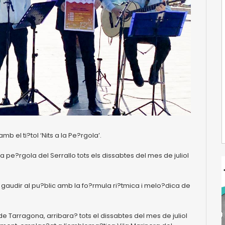
b el ti?tol ‘Nits a la Pe?rgola’.
a pe?rgola del Serrallo tots els dissabtes del mes de juliol
an gaudir al pu?blic amb la fo?rmula ri?tmica i melo?dica de
de Tarragona, arribara? tots el dissabtes del mes de juliol