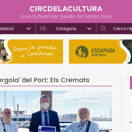
CIRCDELACULTURA
Guia cultural per gaudir del temps lliure
oblació
Categoria
Cerca rà
èrgola' del Port: Els Cremats