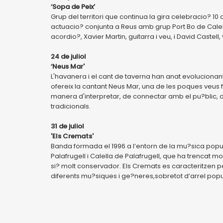
‘Sopa de Peix’
Grup del territori que continua la gira celebracio? 10
actuacio? conjunta a Reus amb grup Port Bo de Calell
acordio?, Xavier Martin, guitarra i veu, i David Castell,
24 de juliol
‘Neus Mar'
L'havanera i el cant de taverna han anat evoluciona
ofereix la cantant Neus Mar, una de les poques veus 
manera d'interpretar, de connectar amb el pu?blic, d'
tradicionals.
31 de juliol
'Els Cremats'
Banda formada el 1996 a l’entorn de la mu?sica popu
Palafrugell i Calella de Palafrugell, que ha trencat 
si? molt conservador. Els Cremats es caracteritzen p
diferents mu?siques i ge?neres,sobretot d’arrel popu