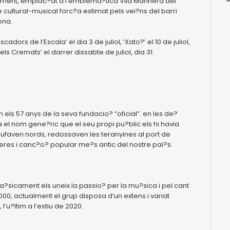
eniment, emplac?at a l’emblema?tica Vila Marinera del
te cultural-musical forc?a estimat pels vei?ns del barri
ona.
rs de l’Escala’ el dia 3 de juliol, ‘Xato?’ el 10 de juliol,
i ‘els Cremats’ el darrer dissabte de juliol, dia 31.
els 57 anys de la seva fundacio? “oficial”. en les de?
a el nom gene?ric que el seu propi pu?blic els hi havia
bufaven nords, redossaven les teranyines al port de
aneres i canc?o? popular me?s antic del nostre pai?s.
a?sicament els uneix la passio? per la mu?sica i pel cant
00, actualment el grup disposa d’un extens i variat
 l’u?ltim a l’estiu de 2020.