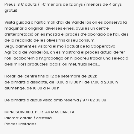
Preus: 3 € adults / 1 € menors de 12 anys / menors de 4 anys
gratuït
Visita guiada a l’antic molí d’oli de Vandellòs on es conserva la
maquinària original i diverses eines, avui és un centre
d’interpretació on es mostra el procés d’elaboració de l’oli, des
de la recollida de les olives fins al seu consum.
Seguidament es visitarà el molí actual de la Cooperativa
Agrícola de Vandellòs, on es mostrarà el procés actual de fer
l’oli i acabarem a l’Agrobotiga on hi podreu trobar una selecció
dels millors productes locals: oli, mel, fruits secs…
Horari del centre fins al 12 de setembre de 2021:
de dimarts a dissabte, de 10.00 a 13.30 h i de 17.00 a 20.00 h
diumenge, de 10.00 a 14.00 h
De dimarts a dijous visita amb reserva / 977 82 33 38
IMPRESCINDIBLE PORTAR MASCARETA
Idioma: català / castellà
Places limitades.