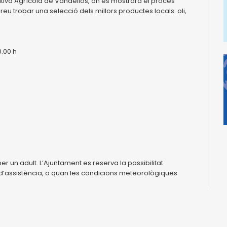
tiva Agrícola de Vandellòs, on es mostrarà el procés
reu trobar una selecció dels millors productes locals: oli,
0.00 h
un adult. L’Ajuntament es reserva la possibilitat
m d’assistència, o quan les condicions meteorològiques