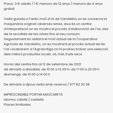
Preus: 3 € adults / 1 € menors de 12 anys / menors de 4 anys
gratuït
Visita guiada a l’antic molí d’oli de Vandellòs on es conserva la
maquinària original i diverses eines, avui és un centre
d’interpretació on es mostra el procés d’elaboració de l’oli, des
de la recollida de les olives fins al seu consum.
Seguidament es visitarà el molí actual de la Cooperativa
Agrícola de Vandellòs, on es mostrarà el procés actual de fer
l’oli i acabarem a l’Agrobotiga on hi podreu trobar una selecció
dels millors productes locals: oli, mel, fruits secs…
Horari del centre fins al 12 de setembre de 2021:
de dimarts a dissabte, de 10.00 a 13.30 h i de 17.00 a 20.00 h
diumenge, de 10.00 a 14.00 h
De dimarts a dijous visita amb reserva / 977 82 33 38
IMPRESCINDIBLE PORTAR MASCARETA
Idioma: català / castellà
Places limitades.