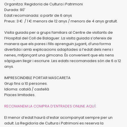
Organitza: Regidoria de Cultura i Patrimoni
Durada: 90′
Edat recomanada: a partir de 6 anys
Preus: 3 € / 1 € menors de 12 anys / menors de 4 anys gratuït.
Visita guiada per a grups familiars al Centre de visitants de
l’Hospital del Coll de Balaguer. La visita guiada s’ofereix de
manera que els pares i fills aprenguin jugant, d’una forma
divertida i amb explicacions adaptades a l’edat dels nens i
nenes, mitjançant una gimcana. És convenient que els nens
sàpiguen llegir i escriure. Les edats recomanades són de 6 a 12
anys.
IMPRESCINDIBLE PORTAR MASCARETA
Grup fins a 10 persones.
Idioma: català / castellà
Places limitades.
RECOMANEM LA COMPRA D’ENTRADES ONLINE AQUÍ:
El menor d’edat haurà d’estar acompanyat sempre per un
adult. La Regidoria de Cultura i Patrimoni es reserva la