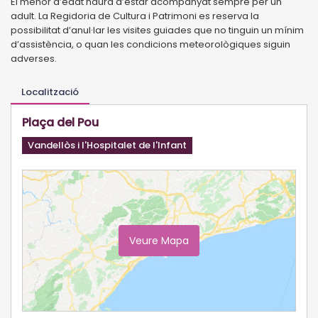
El menor d’edat haurà d’estar acompanyat sempre per un
adult. La Regidoria de Cultura i Patrimoni es reserva la
possibilitat d’anul·lar les visites guiades que no tinguin un mínim
d’assistència, o quan les condicions meteorològiques siguin
adverses.
Localització
Plaça del Pou
Vandellòs i l'Hospitalet de l'Infant
Veure Mapa
Ampliar Mapa