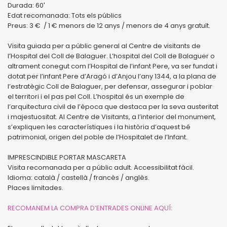
Durada: 60′
Edat recomanada: Tots els públics
Preus: 3 € / 1 € menors de 12 anys / menors de 4 anys gratuït.
Visita guiada per a públic general al Centre de visitants de
l’Hospital del Coll de Balaguer. L’hospital del Coll de Balaguer o
altrament conegut com l’Hospital de l’infant Pere, va ser fundat i
dotat per l’infant Pere d’Aragó i d’Anjou l’any 1344, a la plana de
l’estratègic Coll de Balaguer, per defensar, assegurar i poblar
el territori i el pas pel Coll. L’hospital és un exemple de
l’arquitectura civil de l’època que destaca per la seva austeritat
i majestuositat. Al Centre de Visitants, a l’interior del monument,
s’expliquen les característiques i la història d’aquest bé
patrimonial, origen del poble de l’Hospitalet de l’Infant.
IMPRESCINDIBLE PORTAR MASCARETA
Visita recomanada per a públic adult. Accessibilitat fàcil.
Idioma: català / castellà / francès / anglès.
Places limitades.
RECOMANEM LA COMPRA D’ENTRADES ONLINE AQUÍ: