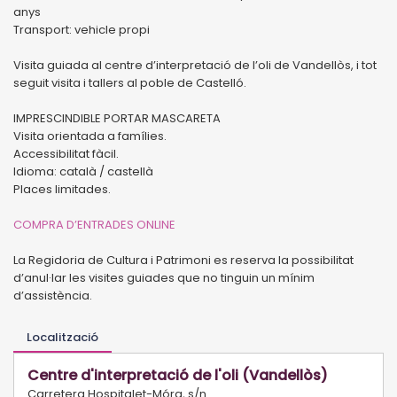
anys
Transport: vehicle propi
Visita guiada al centre d’interpretació de l’oli de Vandellòs, i tot
seguit visita i tallers al poble de Castelló.
IMPRESCINDIBLE PORTAR MASCARETA
Visita orientada a famílies.
Accessibilitat fàcil.
Idioma: català / castellà
Places limitades.
COMPRA D’ENTRADES ONLINE
La Regidoria de Cultura i Patrimoni es reserva la possibilitat
d’anul·lar les visites guiades que no tinguin un mínim
d’assistència.
Localització
Centre d'interpretació de l'oli (Vandellòs)
Carretera Hospitalet-Móra, s/n