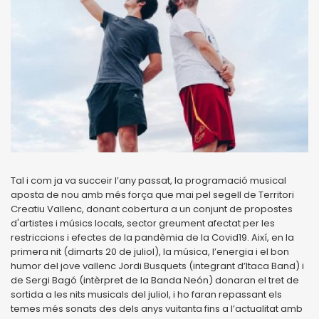
Tal i com ja va succeir l’any passat, la programació musical
aposta de nou amb més força que mai pel segell de Territori
Creatiu Vallenc, donant cobertura a un conjunt de propostes
d'artistes i músics locals, sector greument afectat per les
restriccions i efectes de la pandèmia de la Covid19. Així, en la
primera nit (dimarts 20 de juliol), la música, l’energia i el bon
humor del jove vallenc Jordi Busquets (integrant d’Itaca Band) i
de Sergi Bagó (intèrpret de la Banda Neón) donaran el tret de
sortida a les nits musicals del juliol, i ho faran repassant els
temes més sonats des dels anys vuitanta fins a l’actualitat amb