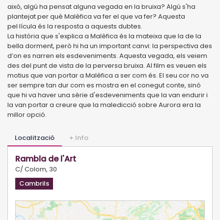
això, algú ha pensat alguna vegada en la bruixa? Algú s'ha
plantejat per què Malèfica va fer el que va fer? Aquesta
pel·lícula és la resposta a aquests dubtes.
La història que s'explica a Malèfica és la mateixa que la de la
bella dorment, però hi ha un important canvi: la perspectiva des
d’on es narren els esdeveniments. Aquesta vegada, els veiem
des del punt de vista de la perversa bruixa. Al film es veuen els
motius que van portar a Malèfica a ser com és. El seu cor no va
ser sempre tan dur com es mostra en el conegut conte, sinó
que hi va haver una sèrie d'esdeveniments que la van endurir i
la van portar a creure que la maledicció sobre Aurora era la
millor opció.
Localització
+ Info
Rambla de l'Art
C/ Colom, 30
Cambrils