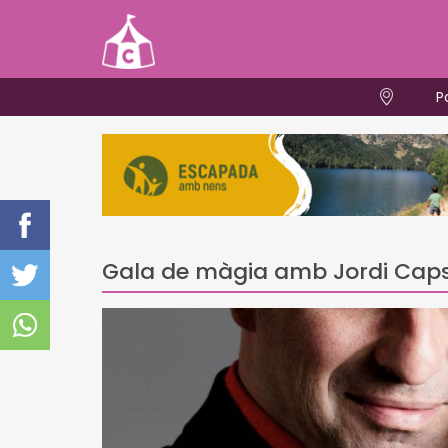
P
Gala de màgia amb Jordi Cap