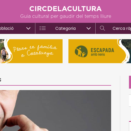
CIRCDELACULTURA
Guia cultural per gaudir del temps lliure
oblació
Categoria
Cerca rà
s