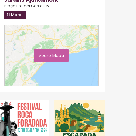
Plaça Era del Castell, 5
El Morell
Veure Mapa
Ampliar Mapa