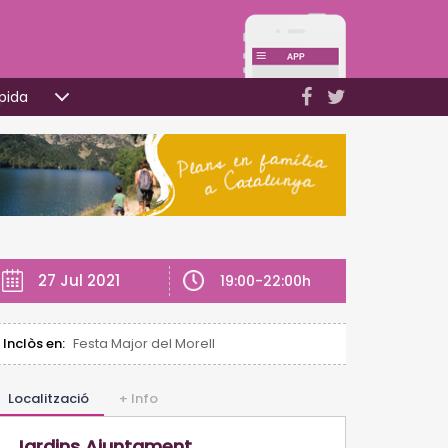
pida
27 Jul 2021
19:00-22:00h
Inclòs en:
Festa Major del Morell
Localització
+ Info
Jardins Ajuntament