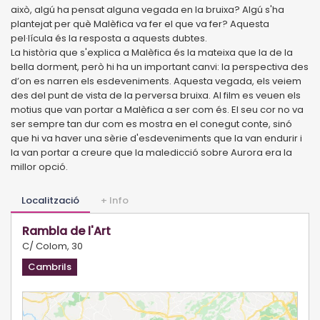
això, algú ha pensat alguna vegada en la bruixa? Algú s'ha
plantejat per què Malèfica va fer el que va fer? Aquesta
pel·lícula és la resposta a aquests dubtes.
La història que s'explica a Malèfica és la mateixa que la de la
bella dorment, però hi ha un important canvi: la perspectiva des
d’on es narren els esdeveniments. Aquesta vegada, els veiem
des del punt de vista de la perversa bruixa. Al film es veuen els
motius que van portar a Malèfica a ser com és. El seu cor no va
ser sempre tan dur com es mostra en el conegut conte, sinó
que hi va haver una sèrie d'esdeveniments que la van endurir i
la van portar a creure que la maledicció sobre Aurora era la
millor opció.
Localització
+ Info
Rambla de l'Art
C/ Colom, 30
Cambrils