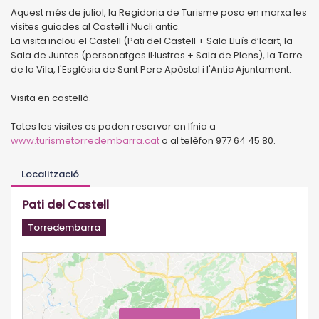
Aquest més de juliol, la Regidoria de Turisme posa en marxa les
visites guiades al Castell i Nucli antic.
La visita inclou el Castell (Pati del Castell + Sala Lluís d’Icart, la
Sala de Juntes (personatges il·lustres + Sala de Plens), la Torre
de la Vila, l'Església de Sant Pere Apòstol i l'Antic Ajuntament.
Visita en castellà.
Totes les visites es poden reservar en línia a
www.turismetorredembarra.cat
o al telèfon 977 64 45 80.
Localització
Pati del Castell
Torredembarra