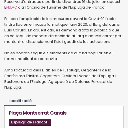
Reserva d’entrades a partir de divendres 16 de juliol en aquest
E
NLLAÇ
o a l’Oficina de Turisme de l’Espluga de Francolí.
En cas d’ampliació de les mesures davant la Covid-19 l’acte
tindrà lloc en el mateix format que l’any 2020, al llarg del carrer
Lluís Carulla. En aquest cas, es demana a tota la població que
es col·loqui de manera distanciada al llarg d’aquest carrer per
mantenir el distanciament físic i gaudir de les actuacions.
No es podran seguir els elements de cultura popular en el
format habitual de cercavila.
Amb l’actuació dels Diables de l’Espluga, Geganters de la
Santíssima Trinitat, Geganters, Grallers i Nanos de l’Espluga i
Bastoners de l’Espluga. Agrupació de Defensa Forestal de
l’Espluga.
Localització
Plaça Montserrat Canals
Espluga de Francolí