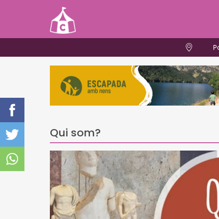
P
Qui som?