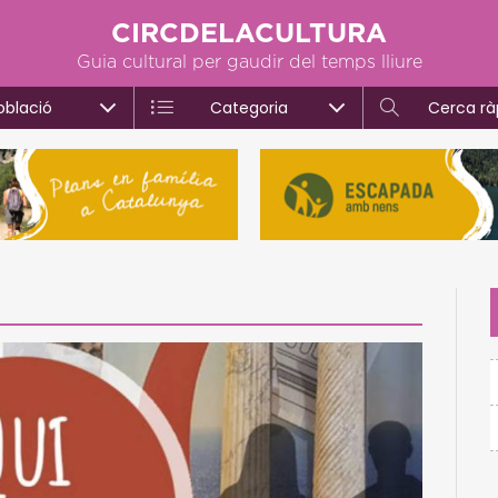
CIRCDELACULTURA
Guia cultural per gaudir del temps lliure
oblació
Categoria
Cerca rà