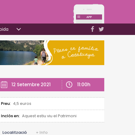
pida
11:00h
12 Setembre 2021
Preu:
4,5 euros
Inclòs en:
Aquest estiu viu el Patrimoni
Localització
+ Info