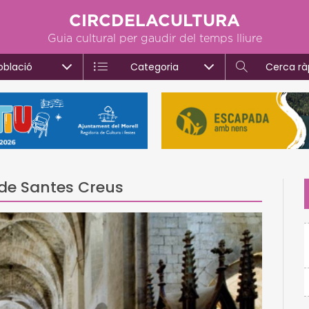
CIRCDELACULTURA
Guia cultural per gaudir del temps lliure
oblació
Categoria
Cerca rà
 de Santes Creus