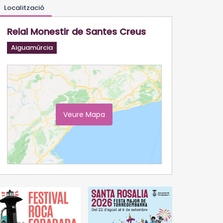
Localització
Reial Monestir de Santes Creus
Aiguamúrcia
Veure Mapa
Ampliar Mapa