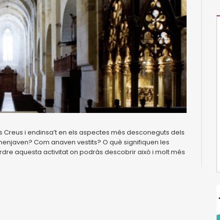
es Creus i endinsa’t en els aspectes més desconeguts dels
è menjaven? Com anaven vestits? O què signifiquen les
rdre aquesta activitat on podràs descobrir això i molt més