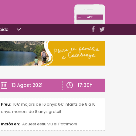
pida
17:30h
13 Agost 2021
Preu:
10€ majors de 16 anys; 6€ infants de 8 a 16
anys; menors de 8 anys gratuït
Inclòs en:
Aquest estiu viu el Patrimoni