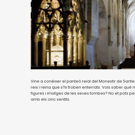
Vine a conèixer el panteó reial del Monestir de Sant
reis i reina que s’hi troben enterrats. Vols saber qu
figures i imatges de les seves tombes? No et pots pe
amb els cinc sentits.