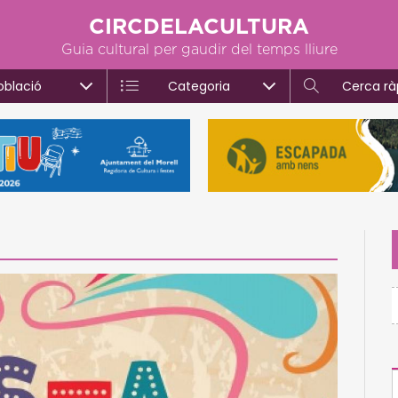
CIRCDELACULTURA
Guia cultural per gaudir del temps lliure
oblació
Categoria
Cerca rà