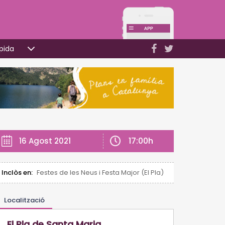
pida
17:00h
16 Agost 2021
Inclòs en:
Festes de les Neus i Festa Major (El Pla)
Localització
El Pla de Santa Maria