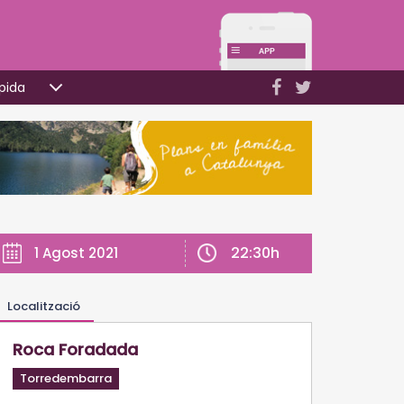
pida
22:30h
1 Agost 2021
Localització
Roca Foradada
Torredembarra