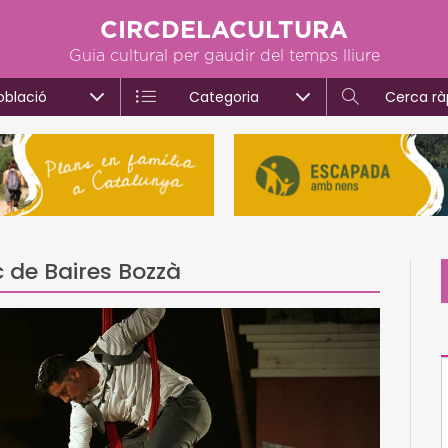
CIRCDELACULTURA
Guia cultural per gaudir del temps lliure
oblació
Categoria
Cerca rà
c de Baires Bozzà