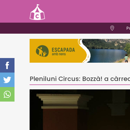
P
Pleniluni Circus: Bozzà! a càrre