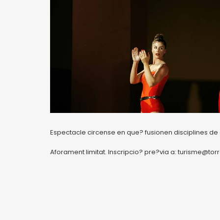
Espectacle circense en que? fusionen disciplines de c
Aforament limitat. Inscripcio? pre?via a: turisme@t