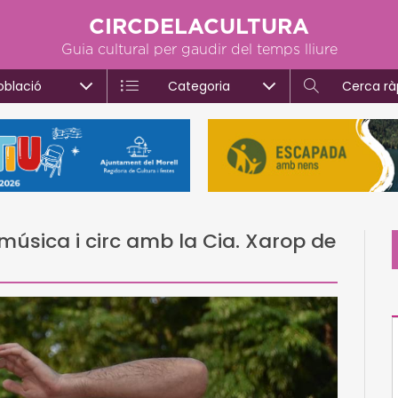
CIRCDELACULTURA
Guia cultural per gaudir del temps lliure
oblació
Categoria
Cerca rà
 música i circ amb la Cia. Xarop de