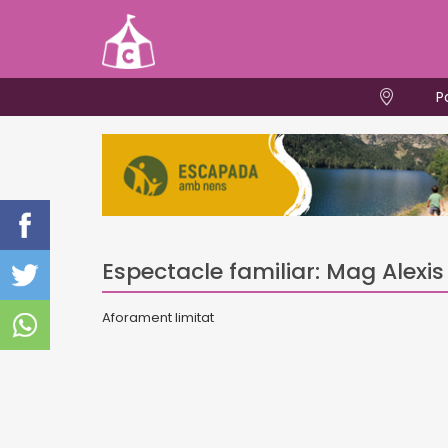
P
Espectacle familiar: Mag Alexi
Aforament limitat