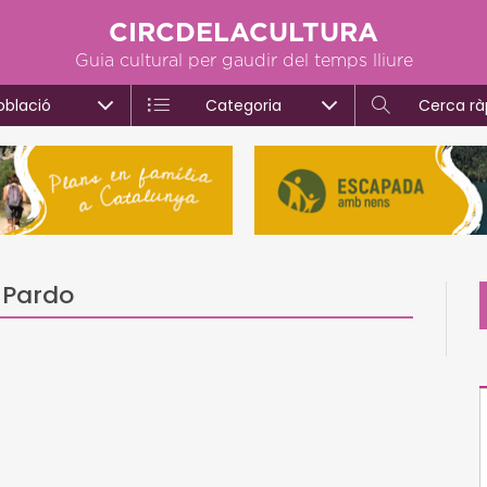
CIRCDELACULTURA
Guia cultural per gaudir del temps lliure
oblació
Categoria
Cerca rà
s Pardo