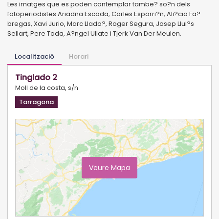
Les imatges que es poden contemplar tambe? so?n dels
fotoperiodistes Ariadna Escoda, Carles Esporri?n, Ali?cia Fa?
bregas, Xavi Jurio, Marc Llado?, Roger Segura, Josep Llui?s
Sellart, Pere Toda, A?ngel Ullate i Tjerk Van Der Meulen.
Localització
Horari
Tinglado 2
Moll de la costa, s/n
Tarragona
Veure Mapa
Ampliar Mapa