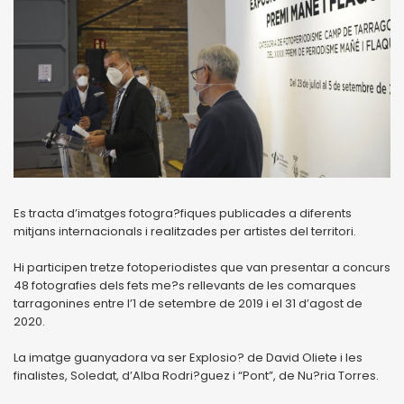
Es tracta d’imatges fotogra?fiques publicades a diferents
mitjans internacionals i realitzades per artistes del territori.
Hi participen tretze fotoperiodistes que van presentar a concurs
48 fotografies dels fets me?s rellevants de les comarques
tarragonines entre l’1 de setembre de 2019 i el 31 d’agost de
2020.
La imatge guanyadora va ser Explosio? de David Oliete i les
finalistes, Soledat, d’Alba Rodri?guez i “Pont”, de Nu?ria Torres.