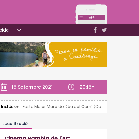
pida
20:15h
15 Setembre 2021
Inclòs en:
Festa Major Mare de Déu del Camí (Cambrils)
Localització
Cinema Rambla de l'Art