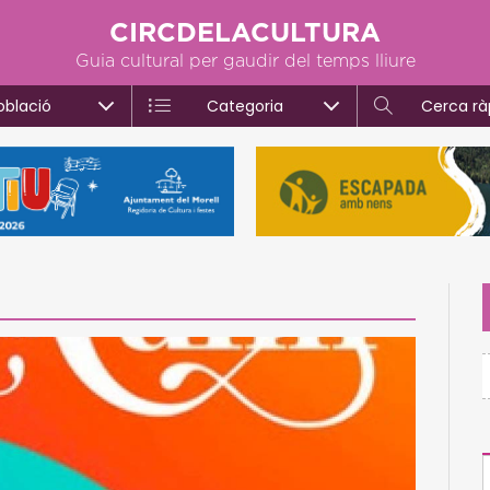
CIRCDELACULTURA
Guia cultural per gaudir del temps lliure
oblació
Categoria
Cerca rà