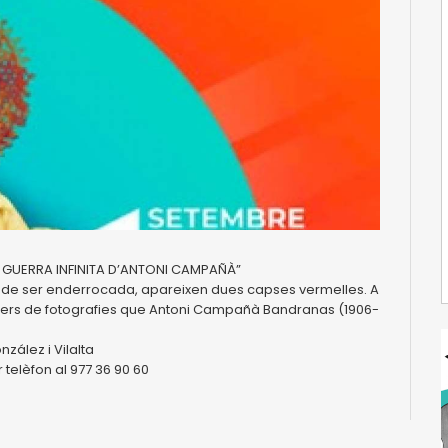
 GUERRA INFINITA D’ANTONI CAMPAÑÀ”
t de ser enderrocada, apareixen dues capses vermelles. A
 milers de fotografies que Antoni Campañà Bandranas (1906-
zález i Vilalta
 telèfon al 977 36 90 60