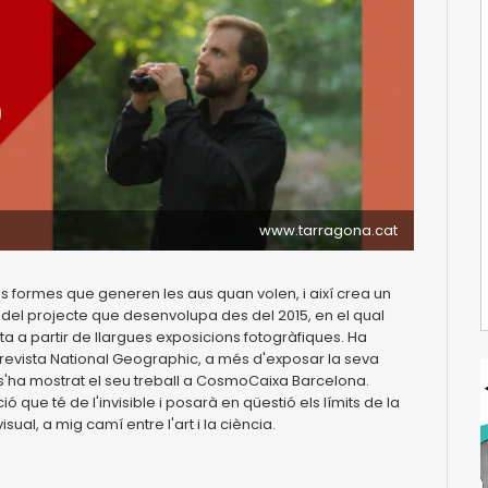
www.tarragona.cat
les formes que generen les aus quan volen, i així crea un
om del projecte que desenvolupa des del 2015, en el qual
pta a partir de llargues exposicions fotogràfiques. Ha
 la revista National Geographic, a més d'exposar la seva
 s'ha mostrat el seu treball a CosmoCaixa Barcelona.
que té de l'invisible i posarà en qüestió els límits de la
l, a mig camí entre l'art i la ciència.