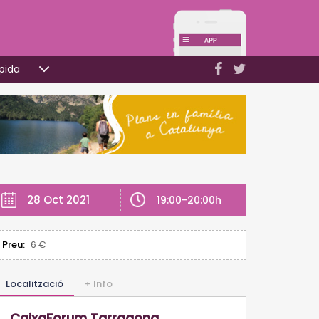
pida
28 Oct 2021
19:00-20:00h
Preu:
6 €
Localització
+ Info
CaixaForum Tarragona