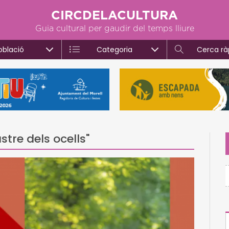
CIRCDELACULTURA
Guia cultural per gaudir del temps lliure
oblació
Categoria
Cerca rà
stre dels ocells"