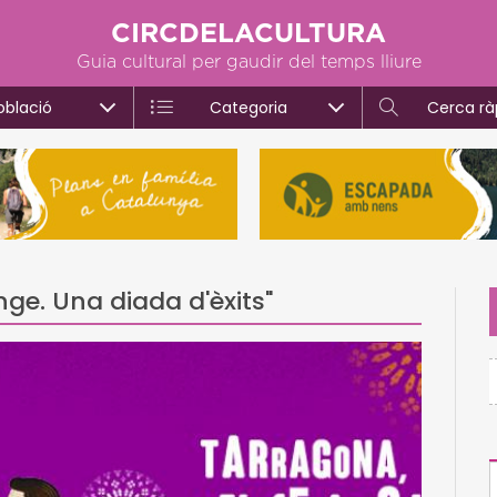
CIRCDELACULTURA
Guia cultural per gaudir del temps lliure
oblació
Categoria
Cerca rà
ge. Una diada d'èxits"