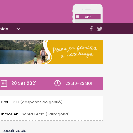
pida
20 Set 2021
22:30-23:30h
Preu:
2 € (despeses de gestió)
Inclòs en:
Santa Tecla (Tarragona)
Localització