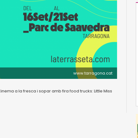
www.tarragona.cat
inema a la fresca i sopar amb fira food trucks: Little Miss