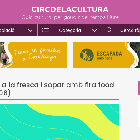
CIRCDELACULTURA
Guia cultural per gaudir del temps lliure
oblació
Categoria
Cerca rà
a la fresca i sopar amb fira food
006)