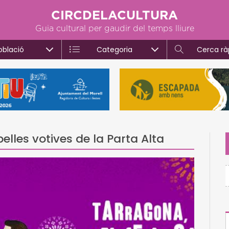
CIRCDELACULTURA
Guia cultural per gaudir del temps lliure
oblació
Categoria
Cerca rà
pelles votives de la Parta Alta