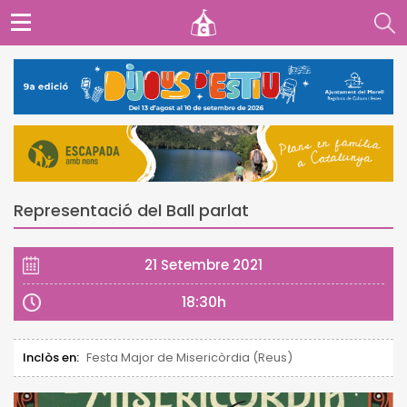
Representació del Ball parlat
21 Setembre 2021
18:30h
Inclòs en:
Festa Major de Misericòrdia (Reus)