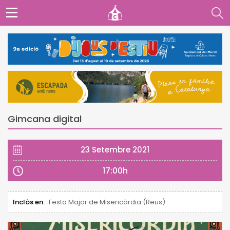
Gimcana digital
23 Setembre 2021
17:00h
Inclòs en:
Festa Major de Misericòrdia (Reus)