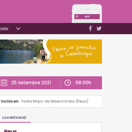
pida
08:00h
25 Setembre 2021
Inclòs en:
Festa Major de Misericòrdia (Reus)
Localització
Reus