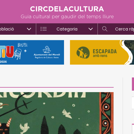
CIRCDELACULTURA
Guia cultural per gaudir del temps lliure
oblació
Categoria
Cerca rà