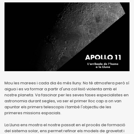
Mou les marees i cada dia és més lluny. No té atmosfera però sí
aigua i es va formar a partir d'una col·lisió violenta amb el
nostre planeta. Va fascinar per les seves fases especialistes en
astronomia durant segles, va ser el primer lloc cap a on van
apuntar els primers telescopis i també l'objectiu de les
primeres missions espacials.
La Lluna ens mostra el nostre passat en el procés de formació
del sistema solar, ens permet refinar els models de gravetat i