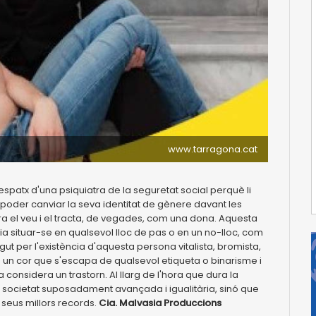
www.tarragona.cat
despatx d'una psiquiatra de la seguretat social perquè li
 poder canviar la seva identitat de gènere davant les
ncara el veu i el tracta, de vegades, com una dona. Aquesta
ia situar-se en qualsevol lloc de pas o en un no-lloc, com
ut per l'existència d'aquesta persona vitalista, bromista,
 un cor que s'escapa de qualsevol etiqueta o binarisme i
considera un trastorn. Al llarg de l'hora que dura la
a societat suposadament avançada i igualitària, sinó que
seus millors records.
Cia. Malvasia Produccions