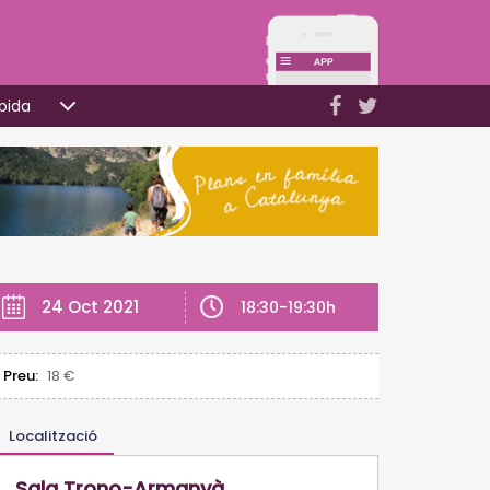
pida
24 Oct 2021
18:30-19:30h
Preu:
18 €
Localització
Sala Trono-Armanyà