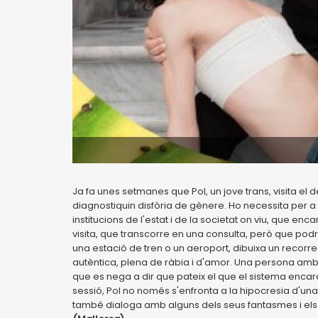
Ja fa unes setmanes que Pol, un jove trans, visita el 
diagnostiquin disfòria de gènere. Ho necessita per a
institucions de l'estat i de la societat on viu, que e
visita, que transcorre en una consulta, però que podr
una estació de tren o un aeroport, dibuixa un recorreg
autèntica, plena de ràbia i d'amor. Una persona amb
que es nega a dir que pateix el que el sistema encara 
sessió, Pol no només s'enfronta a la hipocresia d'un
també dialoga amb alguns dels seus fantasmes i els 