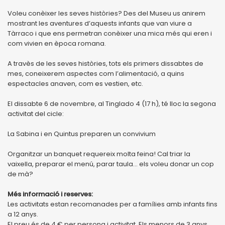
Voleu conèixer les seves històries? Des del Museu us anirem
mostrant les aventures d’aquests infants que van viure a
Tàrraco i que ens permetran conèixer una mica més qui eren i
com vivien en època romana.
A travès de les seves històries, tots els primers dissabtes de
mes, coneixerem aspectes com l’alimentació, a quins
espectacles anaven, com es vestien, etc.
El dissabte 6 de novembre, al Tinglado 4 (17 h), té lloc la segona
activitat del cicle:
La Sabina i en Quintus preparen un convivium
Organitzar un banquet requereix molta feina! Cal triar la
vaixella, preparar el menú, parar taula... els voleu donar un cop
de mà?
Més informació i reserves:
Les activitats estan recomanades per a famílies amb infants fins
a 12 anys.
El preu és de 4 € per persona i activitat. Els menors de 3 anys