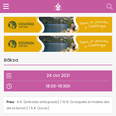
Bãksa
24 Oct 2021
18:00-19:30h
Preu:
8 € (entrada anticipada) / 10 € (a taquilla el mateix dia
de la funció) / 5 € (socis)