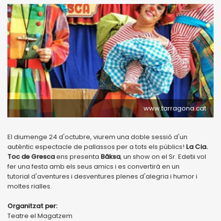
www.tarragona.cat
El diumenge 24 d'octubre, viurem una doble sessió d'un
autèntic espectacle de pallassos per a tots els públics!
La Cia.
Toc de Gresca
ens presenta
Bãksa
, un show on el Sr. Edetii vol
fer una festa amb els seus amics i es convertirà en un
tutorial d'aventures i desventures plenes d'alegria i humor i
moltes rialles.
Organitzat per:
Teatre el Magatzem