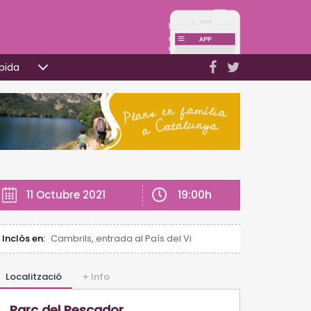
pida
19:00h
11 Octubre 2021
Inclòs en:
Cambrils, entrada al País del Vi
Localització
+ Info
Parc del Pescador