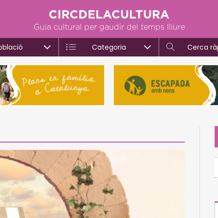
CIRCDELACULTURA
Guia cultural per gaudir del temps lliure
oblació
Categoria
Cerca rà