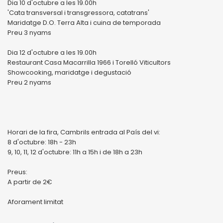
Dia 10 d'octubre a les 19.00h
'Cata transversal i transgressora, catatrans'
Maridatge D.O. Terra Alta i cuina de temporada
Preu 3 nyams
Dia 12 d'octubre a les 19.00h
Restaurant Casa Macarrilla 1966 i Torelló Viticultors
Showcooking, maridatge i degustació
Preu 2 nyams
Horari de la fira, Cambrils entrada al País del vi:
8 d'octubre: 18h - 23h
9, 10, 11, 12 d'octubre: 11h a 15h i de 18h a 23h
Preus:
A partir de 2€
Aforament limitat