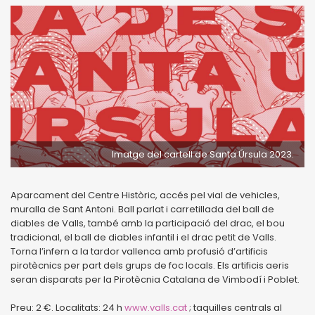
Imatge del cartell de Santa Úrsula 2023.
Aparcament del Centre Històric, accés pel vial de vehicles,
muralla de Sant Antoni. Ball parlat i carretillada del ball de
diables de Valls, també amb la participació del drac, el bou
tradicional, el ball de diables infantil i el drac petit de Valls.
Torna l’infern a la tardor vallenca amb profusió d’artificis
pirotècnics per part dels grups de foc locals. Els artificis aeris
seran disparats per la Pirotècnia Catalana de Vimbodí i Poblet.
Preu: 2 €. Localitats: 24 h
www.valls.cat
; taquilles centrals al