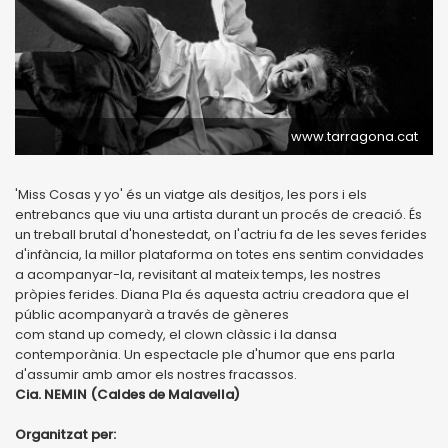
www.tarragona.cat
'Miss Cosas y yo' és un viatge als desitjos, les pors i els
entrebancs que viu una artista durant un procés de creació. És
un treball brutal d'honestedat, on l'actriu fa de les seves ferides
d'infància, la millor plataforma on totes ens sentim convidades
a acompanyar-la, revisitant al mateix temps, les nostres
pròpies ferides. Diana Pla és aquesta actriu creadora que el
públic acompanyarà a través de gèneres
com stand up comedy, el clown clàssic i la dansa
contemporània. Un espectacle ple d'humor que ens parla
d'assumir amb amor els nostres fracassos.
Cia. NEMIN (Caldes de Malavella)
Organitzat per: