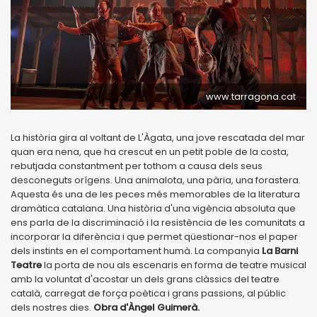
www.tarragona.cat
La història gira al voltant de L'Àgata, una jove rescatada del mar
quan era nena, que ha crescut en un petit poble de la costa,
rebutjada constantment per tothom a causa dels seus
desconeguts orígens. Una animalota, una pària, una forastera.
Aquesta és una de les peces més memorables de la literatura
dramàtica catalana. Una història d'una vigència absoluta que
ens parla de la discriminació i la resistència de les comunitats a
incorporar la diferència i que permet qüestionar-nos el paper
dels instints en el comportament humà. La companyia
La Barni
Teatre
la porta de nou als escenaris en forma de teatre musical
amb la voluntat d'acostar un dels grans clàssics del teatre
català, carregat de força poètica i grans passions, al públic
dels nostres dies.
Obra d'Àngel Guimerà.