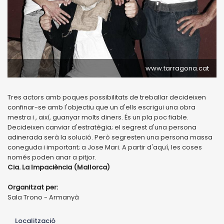
www.tarragona.cat
Tres actors amb poques possibilitats de treballar decideixen
confinar-se amb l'objectiu que un d'ells escrigui una obra
mestra i , així, guanyar molts diners. És un pla poc fiable.
Decideixen canviar d'estratègia; el segrest d'una persona
adinerada serà la solució. Però segresten una persona massa
coneguda i important; a Jose Mari. A partir d'aquí, les coses
només poden anar a pitjor.
Cia. La Impaciència (Mallorca)
Organitzat per:
Sala Trono - Armanyà
Localització