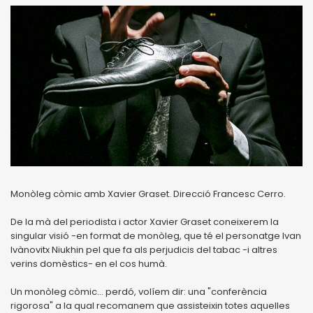
Monòleg còmic amb Xavier Graset. Direcció Francesc Cerro.
De la mà del periodista i actor Xavier Graset coneixerem la
singular visió -en format de monòleg, que té el personatge Ivan
Ivànovitx Niukhin pel que fa als perjudicis del tabac -i altres
verins domèstics- en el cos humà.
Un monòleg còmic... perdó, volíem dir: una "conferència
rigorosa" a la qual recomanem que assisteixin totes aquelles