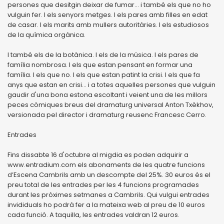
persones que desitgin deixar de fumar... i també els que no ho
vulguin fer. I els senyors metges. I els pares amb filles en edat
de casar. I els marits amb mullers autoritàries. I els estudiosos
de la química orgànica.
I també els de la botànica. I els de la música. I els pares de
família nombrosa. I els que estan pensant en formar una
família. I els que no. I els que estan patint la crisi. I els que fa
anys que estan en crisi... i a totes aquelles persones que vulguin
gaudir d'una bona estona escoltant i veient una de les millors
peces còmiques breus del dramaturg universal Anton Txèkhov,
versionada pel director i dramaturg reusenc Francesc Cerro.
Entrades
Fins dissabte 16 d'octubre al migdia es poden adquirir a
www.entradium.com els abonaments de les quatre funcions
d’Escena Cambrils amb un descompte del 25%. 30 euros és el
preu total de les entrades per les 4 funcions programades
durant les pròximes setmanes a Cambrils. Qui vulgui entrades
invididuals ho podrà fer a la mateixa web al preu de 10 euros
cada funció. A taquilla, les entrades valdran 12 euros.