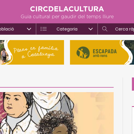
CIRCDELACULTURA
Guia cultural per gaudir del temps lliure
oblació
Categoria
Cerca rà