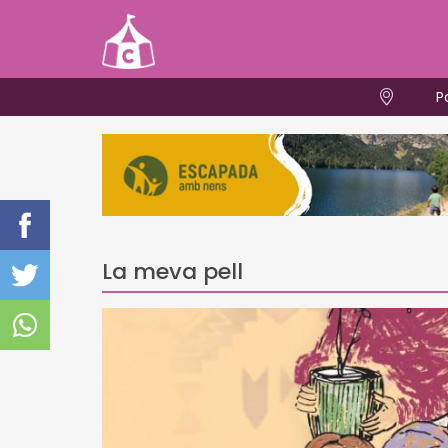
P
La meva pell