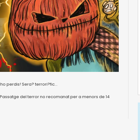
o perdis! Sera? terrori?fic...
. Passatge del terror no recomanat per a menors de 14