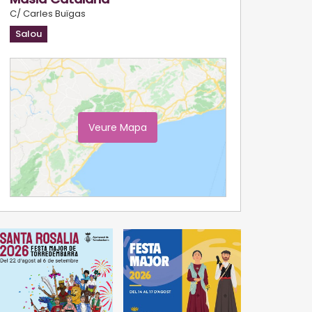
C/ Carles Buïgas
Salou
Veure Mapa
Ampliar Mapa