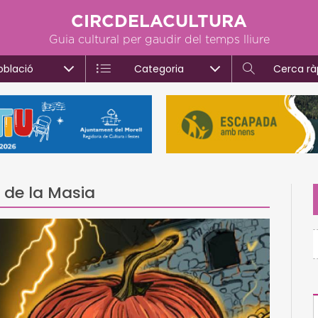
CIRCDELACULTURA
Guia cultural per gaudir del temps lliure
oblació
Categoria
Cerca rà
 de la Masia