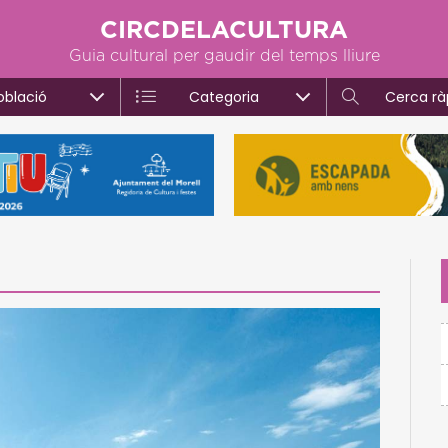
CIRCDELACULTURA
Guia cultural per gaudir del temps lliure
oblació
Categoria
Cerca rà