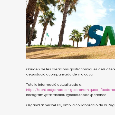
Gaudeix de les creacions gastronòmiques dels diferen
degustació acompanyada de vi o cava.
Tota la informació actualitzada a:
https://aeht.es/jornades- gastronomiques_/tasta-s
Instagram @tastasalou i@saloufoodexperience.
Organitzat per l’AEHS, amb la col·laboració de la Re