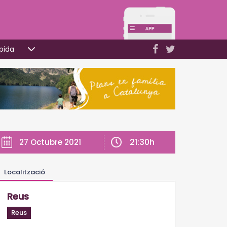
pida
21:30h
27 Octubre 2021
Localització
Reus
Reus