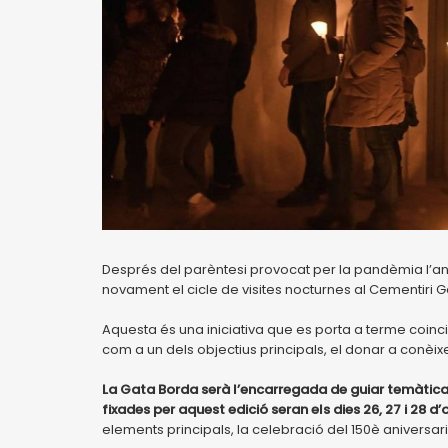
Després del parèntesi provocat per la pandèmia l’an
novament el cicle de visites nocturnes al Cementiri Ge
Aquesta és una iniciativa que es porta a terme coincid
com a un dels objectius principals, el donar a conèix
La Gata Borda serà l’encarregada de guiar temàticam
fixades per aquest edició seran els dies 26, 27 i 28 d
elements principals, la celebració del 150è aniversar