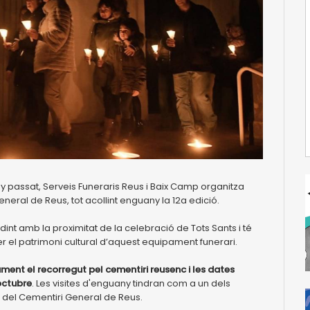
y passat, Serveis Funeraris Reus i Baix Camp organitza
neral de Reus, tot acollint enguany la 12a edició.
int amb la proximitat de la celebració de Tots Sants i té
er el patrimoni cultural d’aquest equipament funerari.
ent el recorregut pel cementiri reusenc i les dates
’octubre
. Les visites d'enguany tindran com a un dels
i del Cementiri General de Reus.