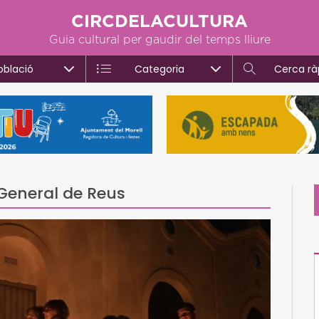
CIRCDELACULTURA
Guia cultural per gaudir del temps lliure
oblació
Categoria
Cerca rà
 General de Reus