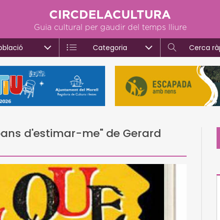
CIRCDELACULTURA
Guia cultural per gaudir del temps lliure
oblació
Categoria
Cerca rà
abans d'estimar-me" de Gerard