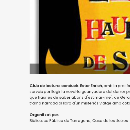
Club de lectura
:
condueix: Ester Enrich,
amb la presènc
serveix per llegir la novel·la guanyadora del darrer pr
que hauries de saber abans d'estimar-me", de Gerard
trama narrada al llarg d'un misteriós viatge amb cotx
Organitzat per:
Biblioteca Pública de Tarragona, Casa de les Lletres