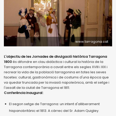
www.tarragona.cat
L'objectiu de les Jornades de divulgació històrica Tarragona
1800
és difondre en clau didàctica i cultural la història de la
Tarragona contemporània a cavall entre els segles XVIII i XIX i
recrear la vida de la població tarragonina en totes les seves
facetes: cultural, gastronòmica i de costums d'una època que
va quedar truncada per la invasió napoleònica, amb el setge i
l'assalt de la ciutat de Tarragona el 1811.
Conferència inaugural:
El segon setge de Tarragona: un intent d'alliberament
hispanobritànic el 1813. A càrrec del Sr. Adam Quigley.