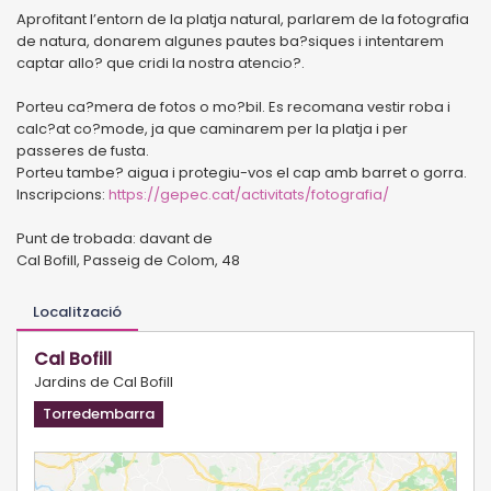
Aprofitant l’entorn de la platja natural, parlarem de la fotografia
de natura, donarem algunes pautes ba?siques i intentarem
captar allo? que cridi la nostra atencio?.
Porteu ca?mera de fotos o mo?bil. Es recomana vestir roba i
calc?at co?mode, ja que caminarem per la platja i per
passeres de fusta.
Porteu tambe? aigua i protegiu-vos el cap amb barret o gorra.
Inscripcions:
https://gepec.cat/activitats/fotografia/
Punt de trobada: davant de
Cal Bofill, Passeig de Colom, 48
Localització
Cal Bofill
Jardins de Cal Bofill
Torredembarra