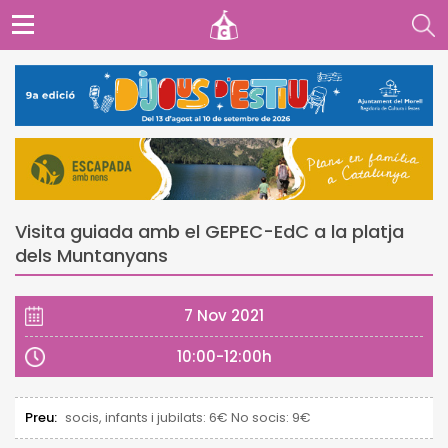
Visita guiada amb el GEPEC-EdC a la platja
dels Muntanyans
7 Nov 2021
10:00-12:00h
Preu:
socis, infants i jubilats: 6€ No socis: 9€